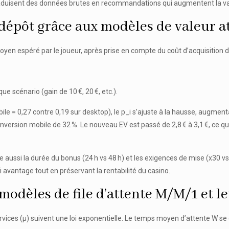
duisent des données brutes en recommandations qui augmentent la vale
 dépôt grâce aux modèles de valeur a
yen espéré par le joueur, après prise en compte du coût d’acquisition d
e scénario (gain de 10 €, 20 €, etc.).
ile = 0,27 contre 0,19 sur desktop), le p_i s’ajuste à la hausse, augmenta
version mobile de 32 %. Le nouveau EV est passé de 2,8 € à 3,1 €, ce 
ce aussi la durée du bonus (24 h vs 48 h) et les exigences de mise (x30 v
ai avantage tout en préservant la rentabilité du casino.
: modèles de file d’attente M/M/1 et l
vices (μ) suivent une loi exponentielle. Le temps moyen d’attente W se ca