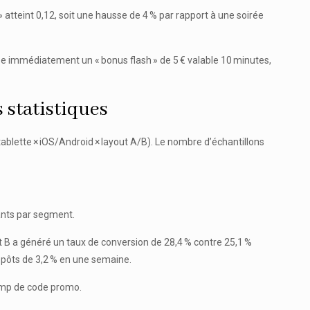
 » atteint 0,12, soit une hausse de 4 % par rapport à une soirée
se immédiatement un « bonus flash » de 5 € valable 10 minutes,
 statistiques
ablette × iOS/Android × layout A/B). Le nombre d’échantillons
pants par segment.
yout B a généré un taux de conversion de 28,4 % contre 25,1 %
dépôts de 3,2 % en une semaine.
hamp de code promo.