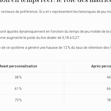
on en temps réel : le rôle des matric
 vecteurs de préférence. Si u et v représentent les historiques de jeu mob
ve) sont ajustés dynamiquement en fonction du temps de jeu mobile de la 
ème augmente le poids du live dealer de 0,18 à 0,27.
lace de ce système a généré une hausse de 12 % du taux de rétention des
Avant personnalisation
Après perso
38 %
44
61 %
66
73 %
78