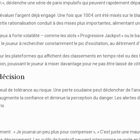
», déclenche une série de paris impulsifs qui peuvent rapidement dépas
révaluer l’argent déjà engagé. Une fois que 100 € ont été misés sur le bla
te rationalisation conduit à des mises plus importantes, alimentant un 
eux à forte volatilité – comme les slots « Progressive Jackpot » ou le b
le joueur à rechercher constamment le pic d’excitation, au détriment d’
ur les plateformes qui affichent des classements en temps réel ou des f
n, poussant le joueur à miser davantage pour ne pas être laissé de côt
décision
seuil de tolérance au risque. Une perte soudaine peut déclencher de l’anx
le, augmente la confiance et diminue la perception du danger. Les alertes
ns.
ement : « Je jouerai un peu plus pour compenser », « C’est juste une ma
e de dépassement. Les outils de bankroll peuvent interrompre ce cycle 