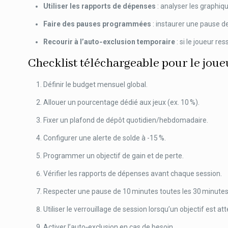
Utiliser les rapports de dépenses
: analyser les graphiq
Faire des pauses programmées
: instaurer une pause de
Recourir à l’auto‑exclusion temporaire
: si le joueur re
Checklist téléchargeable pour le jou
Définir le budget mensuel global.
Allouer un pourcentage dédié aux jeux (ex. 10 %).
Fixer un plafond de dépôt quotidien/hebdomadaire.
Configurer une alerte de solde à -15 %.
Programmer un objectif de gain et de perte.
Vérifier les rapports de dépenses avant chaque session.
Respecter une pause de 10 minutes toutes les 30 minutes 
Utiliser le verrouillage de session lorsqu’un objectif est att
Activer l’auto‑exclusion en cas de besoin.