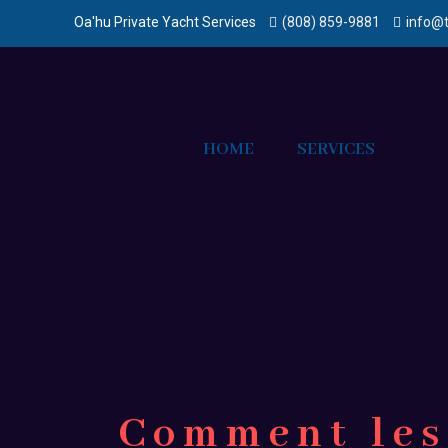
Oa'hu Private Yacht Services
(808) 859-9881‬
info@t
HOME
SERVICES
Comment les 