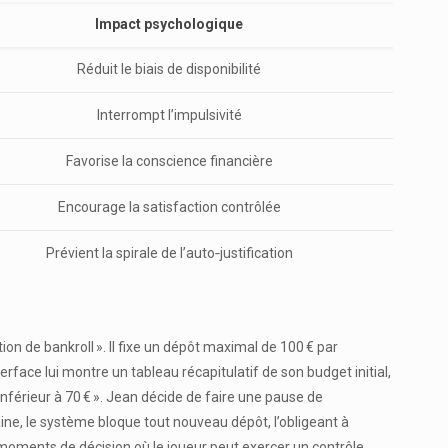
Impact psychologique
Réduit le biais de disponibilité
Interrompt l’impulsivité
Favorise la conscience financière
Encourage la satisfaction contrôlée
Prévient la spirale de l’auto‑justification
tion de bankroll ». Il fixe un dépôt maximal de 100 € par
face lui montre un tableau récapitulatif de son budget initial,
 inférieur à 70 € ». Jean décide de faire une pause de
ne, le système bloque tout nouveau dépôt, l’obligeant à
n moments de décision où le joueur peut exercer un contrôle