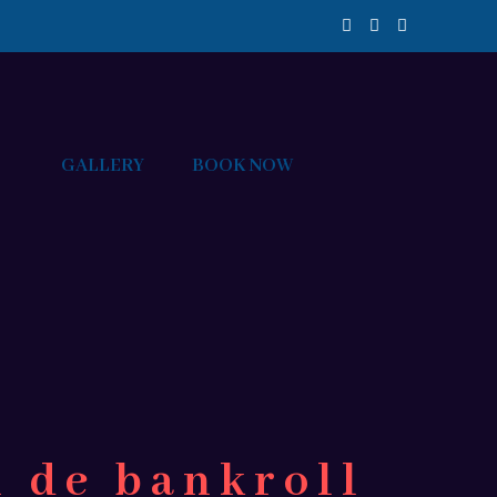
GALLERY
BOOK NOW
n de bankroll