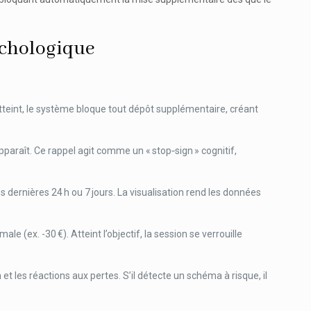
sychologique
atteint, le système bloque tout dépôt supplémentaire, créant
paraît. Ce rappel agit comme un « stop‑sign » cognitif,
es dernières 24 h ou 7 jours. La visualisation rend les données
e (ex. -30 €). Atteint l’objectif, la session se verrouille
t les réactions aux pertes. S’il détecte un schéma à risque, il