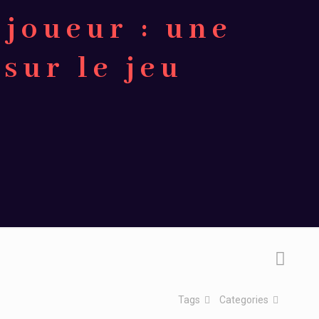
 joueur : une
sur le jeu
Tags
Categories